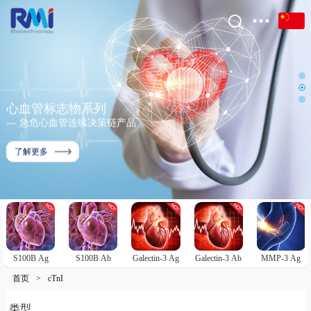
心血管标志物系列
--- 急危心血管连续决策链产品
了解更多
S100B Ag
S100B Ab
Galectin-3 Ag
Galectin-3 Ab
MMP-3 Ag
首页
>
cTnI
类型