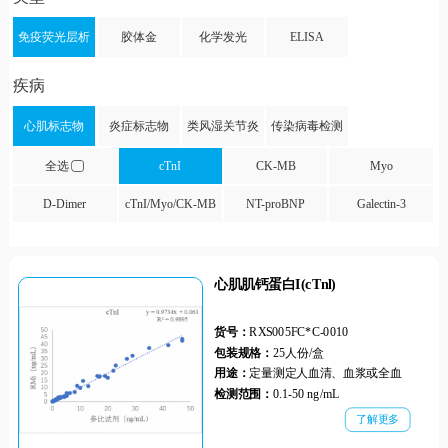
免疫荧光层析
胶体金
化学发光
ELISA
疾病
心肌标志物
炎症标志物
类风湿关节炎
传染病毒检测
全选
cTnI
CK-MB
Myo
D-Dimer
cTnI/Myo/CK-MB
NT-proBNP
Galectin-3
心肌肌钙蛋白I(cTnl)
货号：
RXS005FC*C-0010
包装规格：
25人份/盒
用途：
定量测定人血清、血浆或全血
检测范围：
0.1-50 ng/mL
了解更多