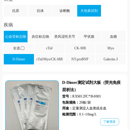
抗原
抗体
诊断酶
大包装试剂
疾病
心血管标志物
炎症标志物
类风湿性关节
甲状腺
血糖
炎
全选
cTnI
CK-MB
Myo
D-Dimer
cTnI/Myo/CK-MB
NT-proBNP
Galectin-3
D-Dimer测定试剂大板（荧光免疫
层析法）
货号：
RXS012FC*B-0001
包装规格：
20板/袋
用途：
定量测定人血浆或全血
检测范围：
0.1~10mg/L
了解更多