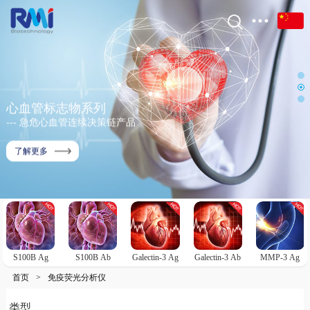
心血管标志物系列
--- 急危心血管连续决策链产品
了解更多
S100B Ag
S100B Ab
Galectin-3 Ag
Galectin-3 Ab
MMP-3 Ag
首页
>
免疫荧光分析仪
类型