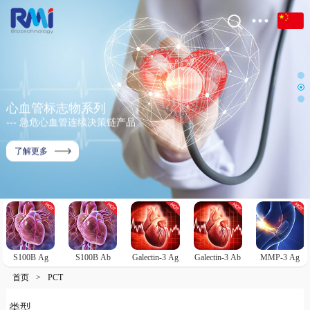
心血管标志物系列
--- 急危心血管连续决策链产品
了解更多
S100B Ag
S100B Ab
Galectin-3 Ag
Galectin-3 Ab
MMP-3 Ag
首页
>
PCT
类型