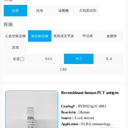
抗原
抗体
诊断酶
大包装试剂
疾病
心血管标志物
炎症标志物
类风湿关节炎
甲功类
血糖类
其他
全选
SAA
PCT
IL-6
CRP
Recombinant human PCT antigen
Catalog#：
RYZ002Ag1C-0001
Reactivity：
Human
Source：
E.coli derived
Application：
ELISA, immunology,